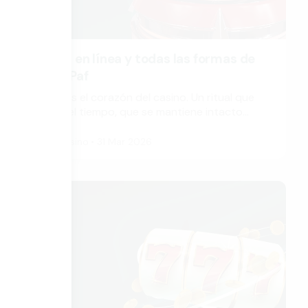
La ruleta en línea y todas las formas de
jugar en Paf
La ruleta es el corazón del casino. Un ritual que
atraviesa el tiempo, que se mantiene intacto
incluso cuando todo a su alrededor cambia. Las
ruletas en línea conservan la esencia del casino
by
Zona Casino
31 Mar 2026
clásico, pero incorporan ritmo, dinamismo y
nuevas mecánicas adaptadas al jugador actual.
SLOTS