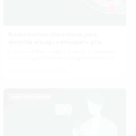
Ruleta en línea: cinco claves para
entender el juego y empezar a girar
La ruleta en línea combina tradición y dinamismo
en un solo giro. Conocer sus reglas básicas, sus
tipos de apuestas y algunos conceptos clave
puede marcar la diferencia entre jugar por impulso,
by
Zona Casino
8 May 2026
o hacerlo con criterio en un entorno cada vez más
dinámico.
JUEGO RESPONSABLE