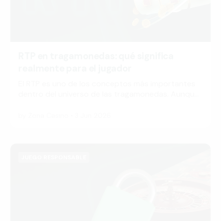
RTP en tragamonedas: qué significa
realmente para el jugador
El RTP es uno de los conceptos más importantes
dentro del universo de las tragamonedas. Aunque
muchas veces parece un dato técnico perdido
entre reglas y porcentajes, entenderlo permite
by
Zona Casino
3 Jun 2026
jugar con más información y una mirada más
consciente.
JUEGO RESPONSABLE