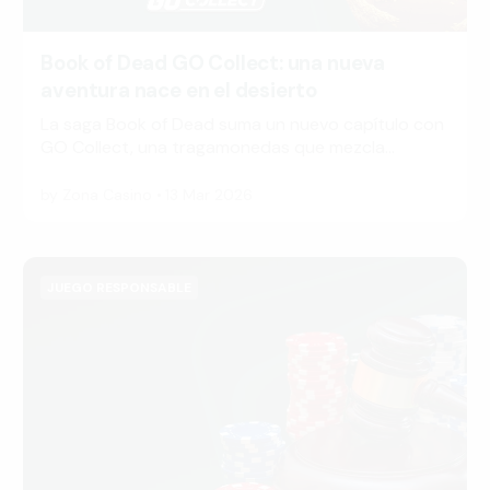
Book of Dead GO Collect: una nueva
aventura nace en el desierto
La saga Book of Dead suma un nuevo capítulo con
GO Collect, una tragamonedas que mezcla
exploración, símbolos antiguos y mecánicas
modernas. En esta entrega de Play’n GO de 2026,
by
Zona Casino
13 Mar 2026
cada giro abre la puerta a templos olvidados y
nuevas formas de jugar.
JUEGO RESPONSABLE