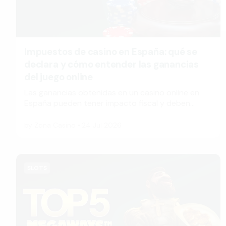
Impuestos de casino en España: qué se
declara y cómo entender las ganancias
del juego online
Las ganancias obtenidas en un casino online en
España pueden tener impacto fiscal y deben
entenderse dentro del marco del IRPF, Hacienda y
la DGOJ. Jugar en plataformas reguladas ayuda a
by
Zona Casino
24 Jul 2026
ordenar la experiencia, proteger al usuario y tener
más claridad sobre premios, pérdidas y
movimientos.
SLOTS