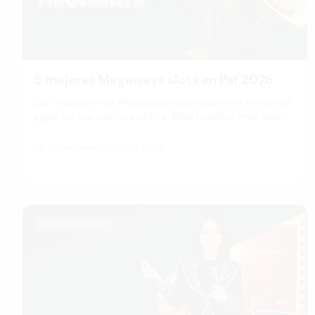
5 mejores Megaways slots en Paf 2026
Las tragaperras Megaways cambiaron la forma de
jugar en los casinos online. Más rodillos, más vías
de premio y una volatilidad que puede disparar los
multiplicadores en cualquier giro. Estas son las
by
Zona Casino
11 Jun 2026
cinco que más merecen la pena en el catálogo de
Paf este año.
CASINO EN VIVO