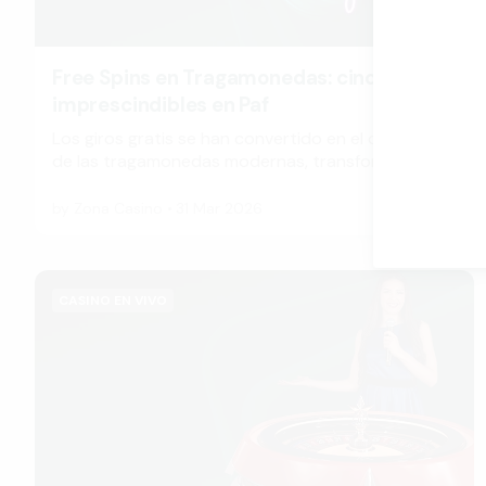
Free Spins en Tragamonedas: cinco slots
imprescindibles en Paf
Los giros gratis se han convertido en el corazón
de las tragamonedas modernas, transformando
cada sesión en una experiencia donde la emoción
se extiende sin límite. En Paf, cinco slots destacan
by
Zona Casino
31 Mar 2026
por su capacidad de atrapar al jugador con
universos envolventes y free spins memorables.
CASINO EN VIVO