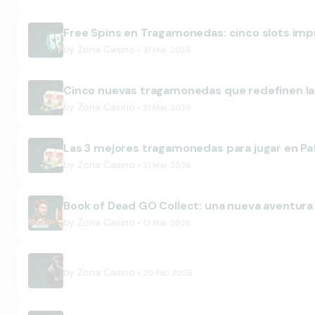
Free Spins en Tragamonedas: cinco slots imp
by
Zona Casino
31 Mar 2026
Cinco nuevas tragamonedas que redefinen la 
by
Zona Casino
31 Mar 2026
Las 3 mejores tragamonedas para jugar en Pa
by
Zona Casino
31 Mar 2026
Book of Dead GO Collect: una nueva aventura 
by
Zona Casino
13 Mar 2026
by
Zona Casino
20 Feb 2026