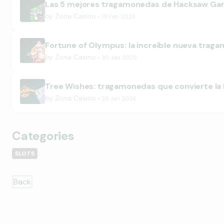
Las 5 mejores tragamonedas de Hacksaw Ga
by
Zona Casino
19 Feb 2026
Fortune of Olympus: la increíble nueva trag
by
Zona Casino
30 Jan 2026
Tree Wishes: tragamonedas que convierte la 
by
Zona Casino
23 Jan 2026
Categories
SLOTS
Back