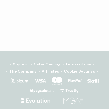
Support
Safer Gaming
Terms of use
The Company
Affiliates
Cookie Settings