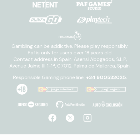
Gambling can be addictive. Please play responsibly.
Paf is only for users over 18 years old.
Contact address in Spain: Asensi Abogados, S.L.P,
Avenue Jaime III, 1-1ª, 07012, Palma de Mallorca, Spain.
Responsible Gaming phone line:
+34 900533025
.