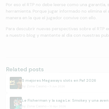
Por eso el RTP no debe leerse como una garantía,
herramienta. Porque jugar informado no elimina el a
manera en la que el jugador convive con ello.
Para descubrir nuevas perspectivas sobre el RTP
a nuestro blog y mantente al día con nuestras pub
Related posts
5 mejores Megaways slots en Paf 2026
by
Zona Casino
11 Jun 2026
Le Fisherman y la saga Le: Smokey y una ave
by
Zona Casino
10 Apr 2026