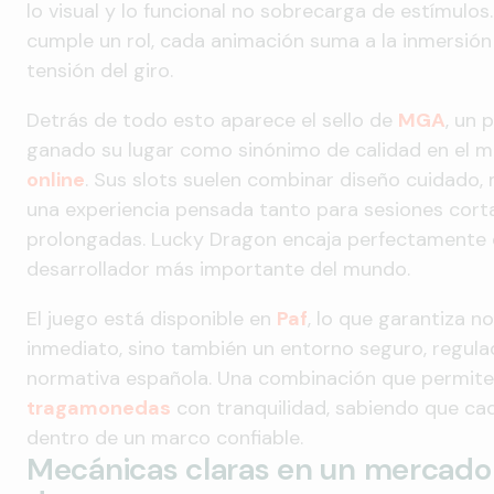
lo visual y lo funcional no sobrecarga de estímulo
cumple un rol, cada animación suma a la inmersión 
tensión del giro.
Detrás de todo esto aparece el sello de
MGA
, un 
ganado su lugar como sinónimo de calidad en el 
online
. Sus slots suelen combinar diseño cuidado,
una experiencia pensada tanto para sesiones cor
prolongadas. Lucky Dragon encaja perfectamente en
desarrollador más importante del mundo.
El juego está disponible en
Paf
, lo que garantiza n
inmediato, sino también un entorno seguro, regula
normativa española. Una combinación que permite 
tragamonedas
con tranquilidad, sabiendo que cad
dentro de un marco confiable.
Mecánicas claras en un mercado