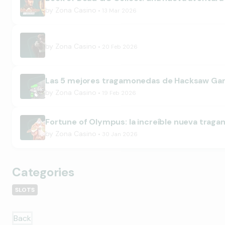
by
Zona Casino
13 Mar 2026
by
Zona Casino
20 Feb 2026
Las 5 mejores tragamonedas de Hacksaw Ga
by
Zona Casino
19 Feb 2026
Fortune of Olympus: la increíble nueva trag
by
Zona Casino
30 Jan 2026
Categories
SLOTS
Back