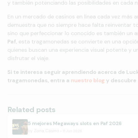
y también potenciando las posibilidades en cada n
En un mercado de casinos en línea cada vez más a
demuestra que no siempre hace falta reinventar t
sino que perfeccionar lo conocido es también un ar
Paf
, esta tragamonedas se convierte en una opció
quienes buscan una experiencia visual potente y u
disfrutar el viaje.
Si te interesa seguir aprendiendo acerca de Luc
tragamonedas, entra a
nuestro blog
y descubre 
Related posts
5 mejores Megaways slots en Paf 2026
by
Zona Casino
11 Jun 2026