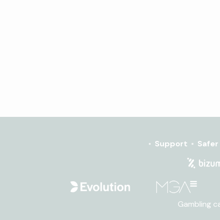
Support
Safer
Gambling can