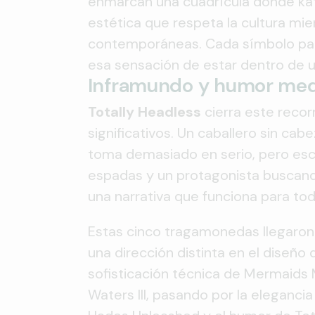
enmarcan una cuadrícula donde k
estética que respeta la cultura mi
contemporáneas. Cada símbolo par
esa sensación de estar dentro de 
Inframundo y humor med
Totally Headless
cierra este reco
significativos. Un caballero sin cab
toma demasiado en serio, pero esco
espadas y un protagonista buscan
una narrativa que funciona para todo
Estas cinco tragamonedas llegaron
una dirección distinta en el diseño
sofisticación técnica de Mermaids M
Waters III, pasando por la elegancia