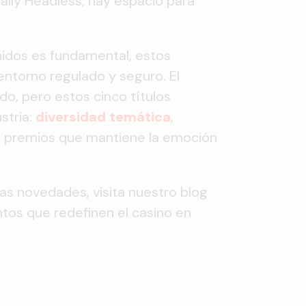
lly Headless, hay espacio para
nidos es fundamental, estos
entorno regulado y seguro. El
do, pero estos cinco títulos
stria:
diversidad temática
,
e premios que mantiene la emoción
las novedades, visita nuestro blog
ntos que redefinen el casino en