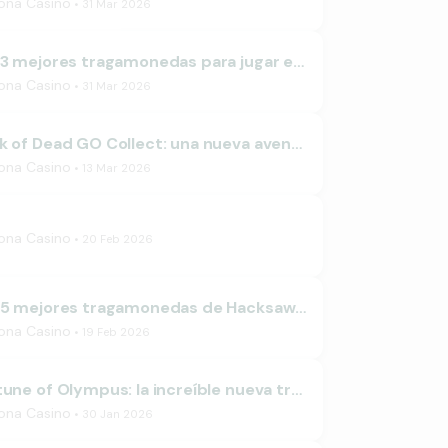
ona Casino
31 Mar 2026
Las 3 mejores tragamonedas para jugar en Paf este 2026
ona Casino
31 Mar 2026
Book of Dead GO Collect: una nueva aventura nace en el desierto
ona Casino
13 Mar 2026
ona Casino
20 Feb 2026
Las 5 mejores tragamonedas de Hacksaw Gaming
ona Casino
19 Feb 2026
Fortune of Olympus: la increíble nueva tragamonedas
ona Casino
30 Jan 2026