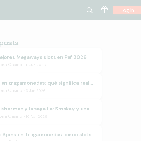
Log In
posts
ejores Megaways slots en Paf 2026
ona Casino
11 Jun 2026
RTP en tragamonedas: qué significa realmente para el jugador
ona Casino
3 Jun 2026
Le Fisherman y la saga Le: Smokey y una aventura de pesca
ona Casino
10 Apr 2026
Free Spins en Tragamonedas: cinco slots imprescindibles en Paf