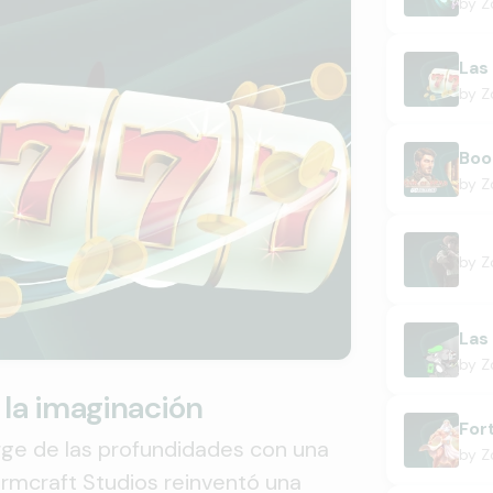
by
Z
by
Z
by
Z
by
Z
by
Z
la imaginación
e de las profundidades con una
by
Z
rmcraft Studios reinventó una