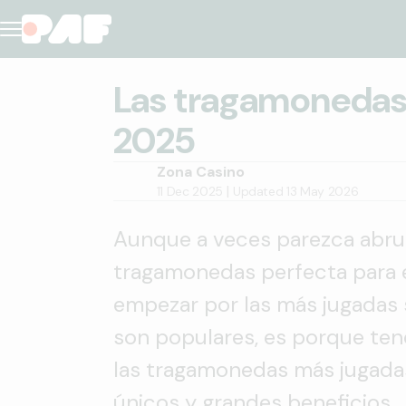
Las tragamonedas
2025
Zona Casino
Zona Casino
|
11 Dec 2025
Updated
13 May 2026
Aunque a veces parezca abru
tragamonedas perfecta para e
empezar por las más jugadas s
son populares, es porque tend
las tragamonedas más jugadas
únicos y grandes beneficios.