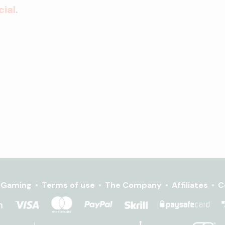
cial
.
 Gaming
Terms of use
The Company
Affiliates
C