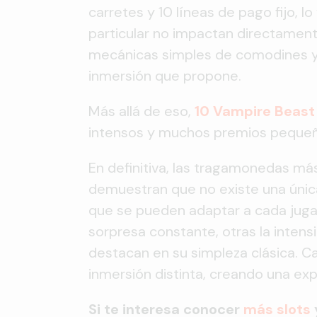
carretes y 10 líneas de pago fijo, lo 
particular no impactan directamente
mecánicas simples de comodines y g
inmersión que propone.
Más allá de eso,
10 Vampire Beast
intensos y muchos premios pequeño
En definitiva, las tragamonedas m
demuestran que no existe una única
que se pueden adaptar a cada jugad
sorpresa constante, otras la intens
destacan en su simpleza clásica. C
inmersión distinta, creando una exp
Si te interesa conocer
más slots