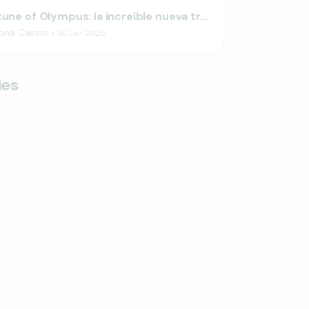
Fortune of Olympus: la increíble nueva tragamonedas
ona Casino
30 Jan 2026
ies