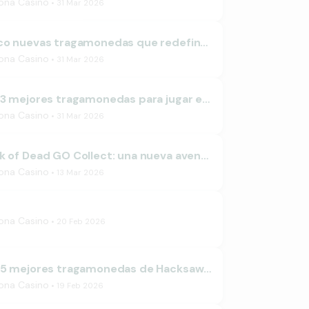
ona Casino
31 Mar 2026
Cinco nuevas tragamonedas que redefinen la experiencia en Paf
ona Casino
31 Mar 2026
Las 3 mejores tragamonedas para jugar en Paf este 2026
ona Casino
31 Mar 2026
Book of Dead GO Collect: una nueva aventura nace en el desierto
ona Casino
13 Mar 2026
ona Casino
20 Feb 2026
Las 5 mejores tragamonedas de Hacksaw Gaming
ona Casino
19 Feb 2026