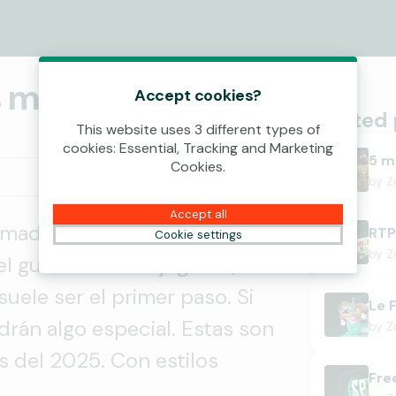
 más jugadas en
Accept cookies?
Related 
This website uses 3 different types of
cookies: Essential, Tracking and Marketing
5 m
Cookies.
Share
by
Z
Accept all
mador encontrar la
Cookie settings
by
Z
l gusto de cada jugador,
uele ser el primer paso. Si
rán algo especial. Estas son
by
Z
 del 2025. Con estilos