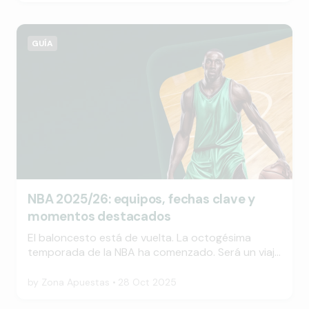
contenido de alto vuelo para los fanáticos del
deporte.
GUÍA
NBA 2025/26: equipos, fechas clave y
momentos destacados
El baloncesto está de vuelta. La octogésima
temporada de la NBA ha comenzado. Será un viaje
de ochenta y dos partidos para los treinta
equipos. Desde la noche inaugural del 21 de
by
Zona Apuestas
28 Oct 2025
octubre de 2025 hasta el próximo mes de abril,