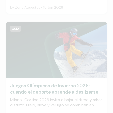
Juegos Olímpicos de Invierno, cada medalla
española cuenta una historia de esfuerzo, fuerza
by
Zona Apuestas
15 Jan 2026
de voluntad y épica, escrita lejos de casa y
contra toda lógica o preconcepto.
GUÍA
Juegos Olímpicos de Invierno 2026:
cuando el deporte aprende a deslizarse
Milano–Cortina 2026 invita a bajar el ritmo y mirar
distinto. Hielo, nieve y vértigo se combinan en
unos Juegos que celebran el esfuerzo silencioso,