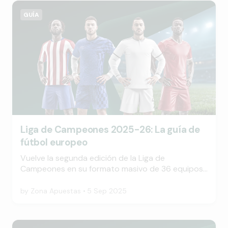
GUÍA
Liga de Campeones 2025-26: La guía de
fútbol europeo
Vuelve la segunda edición de la Liga de
Campeones en su formato masivo de 36 equipos:
más partidos, más caos, más de todo. Los
aficionados españoles deberían estar
by
Zona Apuestas
5 Sep 2025
entusiasmados porque esta vez hay cinco
equipos en liza: Barcelona, Real Madrid, Atlético,
Athletic Club y Villarreal. Esto es muy importante