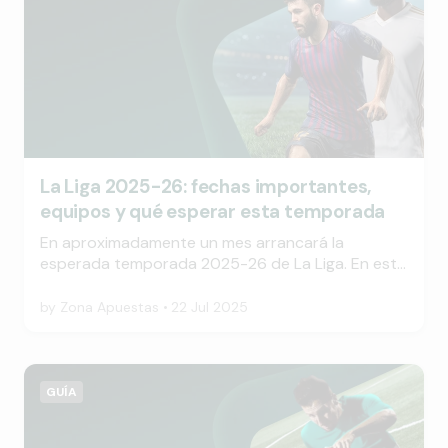
La Liga 2025-26: fechas importantes,
equipos y qué esperar esta temporada
En aproximadamente un mes arrancará la
esperada temporada 2025-26 de La Liga. En esta
guía, encontrarás todas las fechas cruciales y una
descripción general de los equipos que compiten
by
Zona Apuestas
22 Jul 2025
por el trofeo.
GUÍA