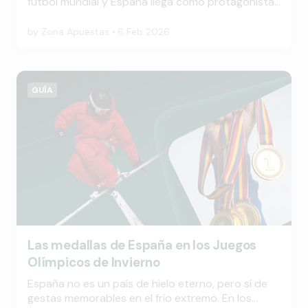
fútbol mundial y España llega como protagonista.
Nuevas sedes y un grupo lleno de historia y
ambición marcan el inicio de un torneo que
by
Zona Apuestas
6 Feb 2026
promete emoción total.
GUÍA
Las medallas de España en los Juegos
Olímpicos de Invierno
España no es un país de hielo eterno, pero sí de
gestas memorables en el frío extremo. En los