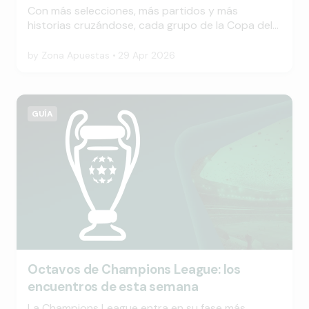
Con más selecciones, más partidos y más
historias cruzándose, cada grupo de la Copa del
Mundo se convierte en un pequeño torneo
interno donde conviven ilusión, presión y destino.
by
Zona Apuestas
29 Apr 2026
Entre ellos, los favoritos empiezan a definirse en
una competencia que promete ser inolvidable.
GUÍA
Octavos de Champions League: los
encuentros de esta semana
La Champions League entra en su fase más