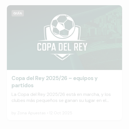
podemos instalarnos y ver cómo se desarrolla la
historia del año, desde estrellas en ascenso hasta
nuevas rivalidades en ambas conferencias.
GUÍA
Copa del Rey 2025/26 – equipos y
partidos
La Copa del Rey 2025/26 está en marcha, y los
clubes más pequeños se ganan su lugar en el
cuadro principal. A medida que se unen los
equipos de divisiones superiores, los nuevos
by
Zona Apuestas
12 Oct 2025
enfrentamientos prometen un drama clásico de
eliminatorias en toda España.