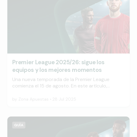
Premier League 2025/26: sigue los
equipos y los mejores momentos
Una nueva temporada de la Premier League
comienza el 15 de agosto. En este artículo,
echamos un vistazo más de cerca a lo que vendrá
en la próxima temporada, incluidos los equipos
by
Zona Apuestas
28 Jul 2025
participantes, los aspectos más destacados y
cómo realizar un seguimiento de las últimas
probabilidades de los expertos.
GUÍA