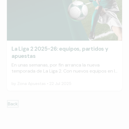
La Liga 2 2025-26: equipos, partidos y
apuestas
En unas semanas, por fin arranca la nueva
temporada de La Liga 2. Con nuevos equipos en la
competición, tenemos un período emocionante
de fútbol de primera clase que esperar. En este
by
Zona Apuestas
22 Jul 2025
artículo encontrarás toda la información que
necesitas para prepararte para la 95ª edición de
la Segunda División.
Back