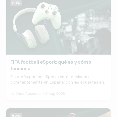
para la Liga española y, con esa representación,
GUÍA
no te sorprendas si los clubes españoles acaban
mandando en Europa esta temporada.
FIFA football eSport: qué es y cómo
funciona
El interés por los eSports está creciendo
constantemente en España, con las apuestas en
el fútbol de la FIFA como una de las alternativas
más populares. Pero, ¿qué es exactamente FIFA
by
Zona Apuestas
17 Aug 2025
eSport y cómo funciona? Echemos un vistazo
más de cerca.
GUÍA