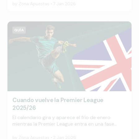
la tradición y la aventura de descubrir deportes
by
Zona Apuestas
7 Jan 2026
que desafían tanto al clima como al cuerpo.
GUÍA
Cuando vuelve la Premier League
2025/26
El calendario gira y aparece el frío de enero
mientras la Premier League entra en una fase
donde ya no se especula tanto. Todo se empieza
a definir y la carrera por el título está más caliente
by
Zona Apuestas
2 Jan 2026