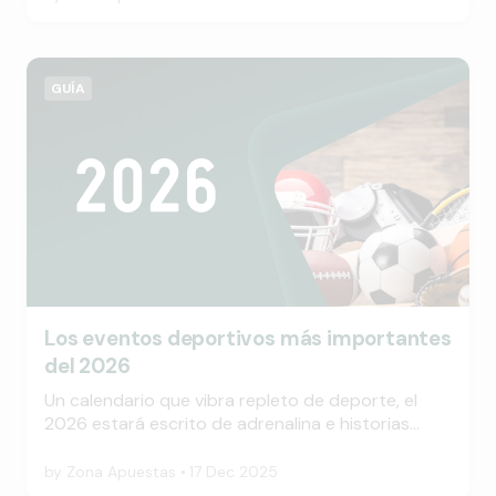
que nunca.
GUÍA
Los eventos deportivos más importantes
del 2026
Un calendario que vibra repleto de deporte, el
2026 estará escrito de adrenalina e historias
inolvidables. Desde enero a diciembre y con la
Copa del Mundo a disputarse en Norteamérica
by
Zona Apuestas
17 Dec 2025
como plato fuerte del día, el 2026 promete