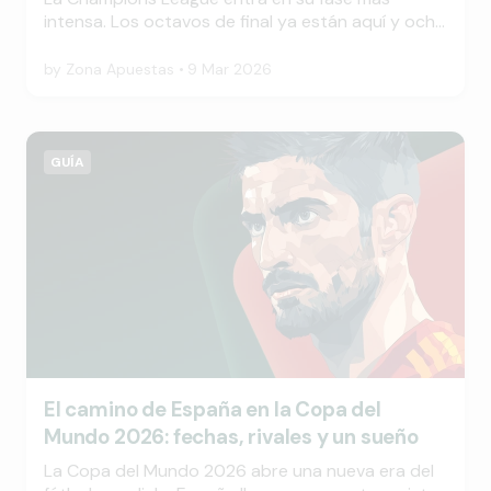
intensa. Los octavos de final ya están aquí y ocho
eliminatorias prometen emoción en cada estadio
del continente. Grandes favoritos, sorpresas de la
by
Zona Apuestas
9 Mar 2026
temporada y viejas rivalidades se cruzan en la
primera semana decisiva para el fútbol europeo
de esta temporada.
GUÍA
El camino de España en la Copa del
Mundo 2026: fechas, rivales y un sueño
La Copa del Mundo 2026 abre una nueva era del