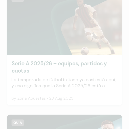
Serie A 2025/26 – equipos, partidos y
cuotas
La temporada de fútbol italiano ya casi está aquí,
y eso significa que la Serie A 2025/26 está a
punto de comenzar. En esta guía de Paf te
guiamos a través de todo lo que necesitas saber
by
Zona Apuestas
23 Aug 2025
antes de la nueva temporada, desde los clubes
participantes hasta la primera jornada, pasando
por los últimos datos de cuotas.
GUÍA