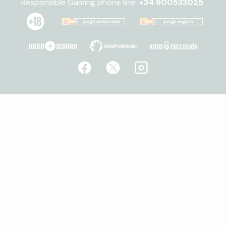
Responsible Gaming phone line:
+34 900533025
.