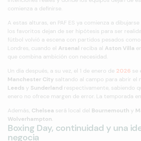
intenciones reales y donde los equipos dejan de e
comienza a definirse.
A estas alturas, en PAF ES ya comienza a dibujarse
los favoritos dejan de ser hipótesis para ser realida
fútbol volvió a escena con partidos pesados como 
Londres, cuando el
Arsenal
reciba al
Aston Villa
e
que combina ambición con necesidad.
Un día después, a su vez, el 1 de enero de
2026
se 
Manchester City
saltando al campo para abrir el
Leeds
y
Sunderland
respectivamente, sabiendo q
enero no ofrece margen de error. La temporada en
Además,
Chelsea
será local del
Bournemouth
y
M
Wolverhampton
.
Boxing Day, continuidad y una id
negocia