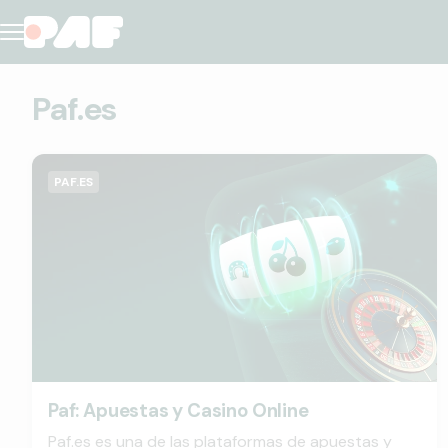
Paf.es
PAF.ES
Paf: Apuestas y Casino Online
Paf.es es una de las plataformas de apuestas y