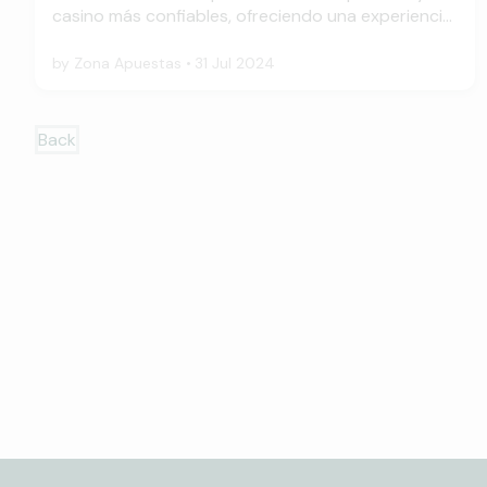
casino más confiables, ofreciendo una experiencia
segura y emocionante. Disfruta de una amplia
selección de slots, juegos de mesa, casino en vivo
by
Zona Apuestas
31 Jul 2024
y apuestas deportivas, con promociones
exclusivas y un enfoque en el juego responsable.
Back