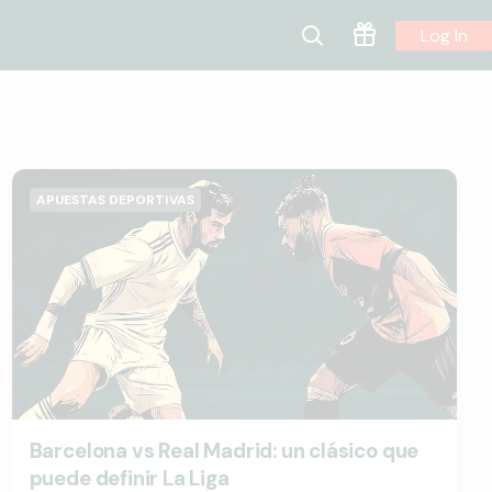
Log In
APUESTAS DEPORTIVAS
Barcelona vs Real Madrid: un clásico que
puede definir La Liga