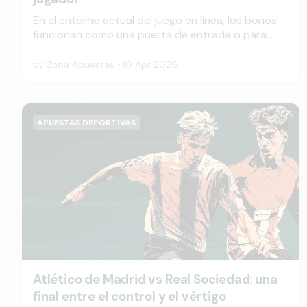
En el entorno actual del juego en línea, los bonos
funcionan como una puerta de entrada o para
ampliar la experiencia. En Paf, el sistema de bonos
se presenta como una forma de empezar a jugar
by
Zona Apuestas
10 Apr 2026
con ventaja, pensada para acompañar al usuario
desde su primer movimiento.
APUESTAS DEPORTIVAS
Atlético de Madrid vs Real Sociedad: una
final entre el control y el vértigo