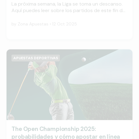
La próxima semana, la Liga se toma un descanso.
Aquí puedes leer sobre los partidos de este fin de
semana y qué esperar del regreso de la
temporada el 17 de octubre.
by
Zona Apuestas
12 Oct 2025
APUESTAS DEPORTIVAS
The Open Championship 2025:
probabilidades y cómo apostar en línea