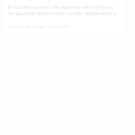
En los últimos años, los deportes electrónicos y
las apuestas eSports han crecido rápidamente en
popularidad mundial. En 2021, se gastaron 448,6
millones de euros en apuestas de deportes
by
Zona Apuestas
3 Jun 2025
electrónicos, y este año se estima que el valor
equivalente alcanzará la asombrosa cifra de 2,46
billones de euros. Eso significaría un crecimiento
del 449 % en solo un par de años. En este artículo,
puedes leer sobre cómo funcionan las apuestas
de eSports aquí en Paf.