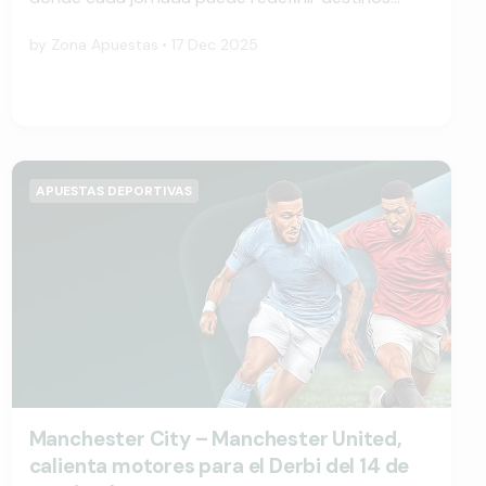
enteros. En ese escenario, los expertos ya
empiezan a señalar candidatos, equipos que hoy
by
Zona Apuestas
17 Dec 2025
parecen mejor preparados para sostener la
presión y convertir el sueño del ascenso en
realidad.
APUESTAS DEPORTIVAS
Manchester City – Manchester United,
calienta motores para el Derbi del 14 de