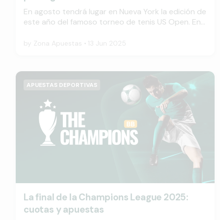
En agosto tendrá lugar en Nueva York la edición de
este año del famoso torneo de tenis US Open. En
este artículo, encontrarás toda la información que
necesitas para prepararte para este gran evento.
by
Zona Apuestas
13 Jun 2025
Por supuesto, podrás manejar todas tus apuestas
al US Open 2025 aquí mismo en Paf.
APUESTAS DEPORTIVAS
La final de la Champions League 2025:
cuotas y apuestas